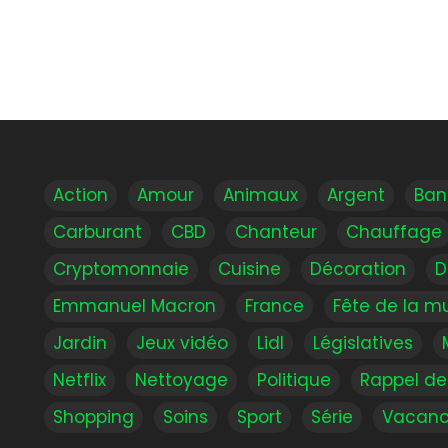
Action
Amour
Animaux
Argent
Ban
Carburant
CBD
Chanteur
Chauffage
Cryptomonnaie
Cuisine
Décoration
D
Emmanuel Macron
France
Fête de la m
Jardin
Jeux vidéo
Lidl
Législatives
Netflix
Nettoyage
Politique
Rappel de
Shopping
Soins
Sport
Série
Vacanc