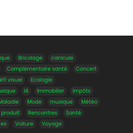
que
Bricolage
canicule
Complémentaire santé
Concert
éfi visuel
Ecologie
usique
IA
Immobilier
Impôts
Maladie
Mode
musique
Météo
 produit
Rencontres
Santé
es
Voiture
Voyage