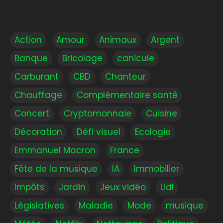
Action
Amour
Animaux
Argent
Banque
Bricolage
canicule
Carburant
CBD
Chanteur
Chauffage
Complémentaire santé
Concert
Cryptomonnaie
Cuisine
Décoration
Défi visuel
Ecologie
Emmanuel Macron
France
Fête de la musique
IA
Immobilier
Impôts
Jardin
Jeux vidéo
Lidl
Législatives
Maladie
Mode
musique