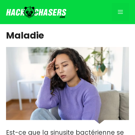
Aller
au
Men
contenu
Maladie
Est-ce que la sinusite bactérienne se