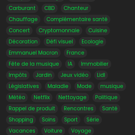
Carburant
CBD
Chanteur
Chauffage
Complémentaire santé
Concert
Cryptomonnaie
Cuisine
Décoration
Défi visuel
Ecologie
Emmanuel Macron
France
Fête de la musique
IA
Immobilier
Impôts
Jardin
Jeux vidéo
Lidl
Législatives
Maladie
Mode
musique
Météo
Netflix
Nettoyage
Politique
Rappel de produit
Rencontres
Santé
Shopping
Soins
Sport
Série
Vacances
Voiture
Voyage