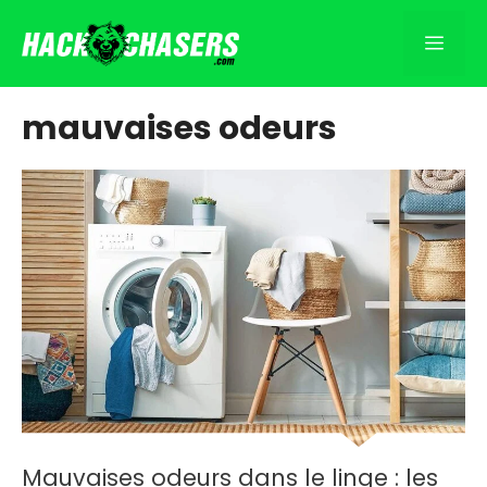
Aller
au
Men
contenu
mauvaises odeurs
Mauvaises odeurs dans le linge : les