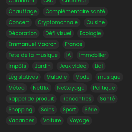
Carburant
CBD
Chanteur
Chauffage
Complémentaire santé
Concert
Cryptomonnaie
Cuisine
Décoration
Défi visuel
Ecologie
Emmanuel Macron
France
Fête de la musique
IA
Immobilier
Impôts
Jardin
Jeux vidéo
Lidl
Législatives
Maladie
Mode
musique
Météo
Netflix
Nettoyage
Politique
Rappel de produit
Rencontres
Santé
Shopping
Soins
Sport
Série
Vacances
Voiture
Voyage