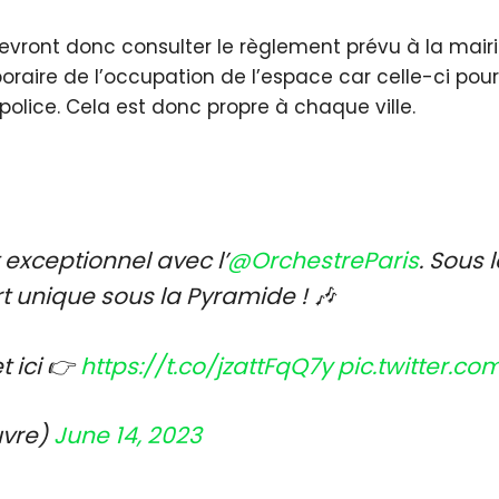
s devront donc consulter le règlement prévu à la m
oraire de l’occupation de l’espace car celle-ci pourr
 police. Cela est donc propre à chaque ville.
 exceptionnel avec l’
@OrchestreParis
. Sous 
rt unique sous la Pyramide ! 🎶
t ici 👉
https://t.co/jzattFqQ7y
pic.twitter.co
uvre)
June 14, 2023