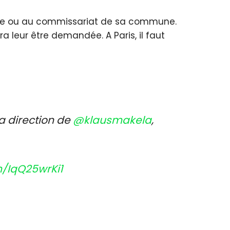
airie ou au commissariat de sa commune.
a leur être demandée. A Paris, il faut
la direction de
@klausmakela
,
m/IqQ25wrKi1