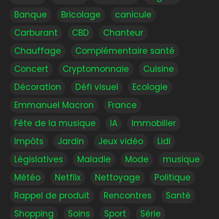
Banque
Bricolage
canicule
Carburant
CBD
Chanteur
Chauffage
Complémentaire santé
Concert
Cryptomonnaie
Cuisine
Décoration
Défi visuel
Ecologie
Emmanuel Macron
France
Fête de la musique
IA
Immobilier
Impôts
Jardin
Jeux vidéo
Lidl
Législatives
Maladie
Mode
musique
Météo
Netflix
Nettoyage
Politique
Rappel de produit
Rencontres
Santé
Shopping
Soins
Sport
Série