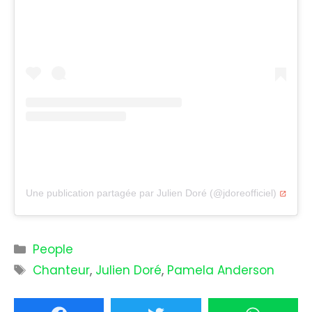
Une publication partagée par Julien Doré (@jdoreofficiel)
Catégories
People
Étiquettes
Chanteur
,
Julien Doré
,
Pamela Anderson