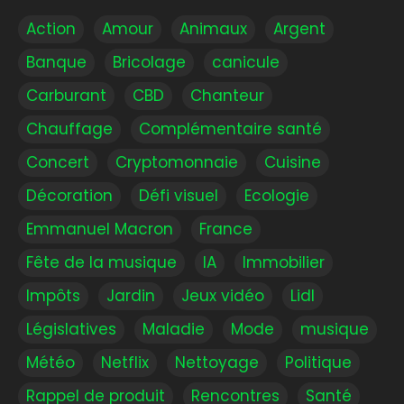
Action
Amour
Animaux
Argent
Banque
Bricolage
canicule
Carburant
CBD
Chanteur
Chauffage
Complémentaire santé
Concert
Cryptomonnaie
Cuisine
Décoration
Défi visuel
Ecologie
Emmanuel Macron
France
Fête de la musique
IA
Immobilier
Impôts
Jardin
Jeux vidéo
Lidl
Législatives
Maladie
Mode
musique
Météo
Netflix
Nettoyage
Politique
Rappel de produit
Rencontres
Santé