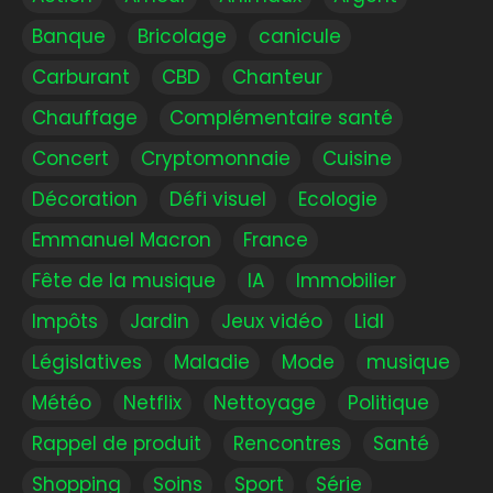
Banque
Bricolage
canicule
Carburant
CBD
Chanteur
Chauffage
Complémentaire santé
Concert
Cryptomonnaie
Cuisine
Décoration
Défi visuel
Ecologie
Emmanuel Macron
France
Fête de la musique
IA
Immobilier
Impôts
Jardin
Jeux vidéo
Lidl
Législatives
Maladie
Mode
musique
Météo
Netflix
Nettoyage
Politique
Rappel de produit
Rencontres
Santé
Shopping
Soins
Sport
Série