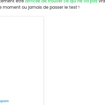
ustement être
difficile de trouver ce qui ne va pas
vra
 le moment ou jamais de passer le test !
tagram