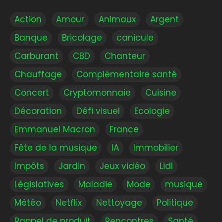
Action
Amour
Animaux
Argent
Banque
Bricolage
canicule
Carburant
CBD
Chanteur
Chauffage
Complémentaire santé
Concert
Cryptomonnaie
Cuisine
Décoration
Défi visuel
Ecologie
Emmanuel Macron
France
Fête de la musique
IA
Immobilier
Impôts
Jardin
Jeux vidéo
Lidl
Législatives
Maladie
Mode
musique
Météo
Netflix
Nettoyage
Politique
Rappel de produit
Rencontres
Santé