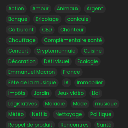
Action
Amour
Animaux
Argent
Banque
Bricolage
canicule
Carburant
CBD
Chanteur
Chauffage
Complémentaire santé
Concert
Cryptomonnaie
Cuisine
Décoration
Défi visuel
Ecologie
Emmanuel Macron
France
Fête de la musique
IA
Immobilier
Impôts
Jardin
Jeux vidéo
Lidl
Législatives
Maladie
Mode
musique
Météo
Netflix
Nettoyage
Politique
Rappel de produit
Rencontres
Santé