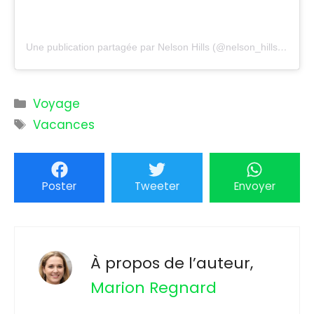
Une publication partagée par Nelson Hills (@nelson_hills45)
Catégories
Voyage
Étiquettes
Vacances
Poster
Tweeter
Envoyer
À propos de l’auteur,
Marion Regnard