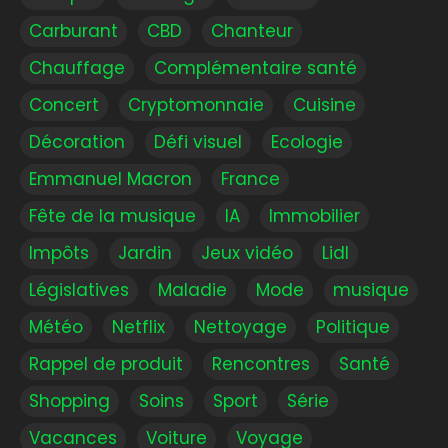
Carburant
CBD
Chanteur
Chauffage
Complémentaire santé
Concert
Cryptomonnaie
Cuisine
Décoration
Défi visuel
Ecologie
Emmanuel Macron
France
Fête de la musique
IA
Immobilier
Impôts
Jardin
Jeux vidéo
Lidl
Législatives
Maladie
Mode
musique
Météo
Netflix
Nettoyage
Politique
Rappel de produit
Rencontres
Santé
Shopping
Soins
Sport
Série
Vacances
Voiture
Voyage