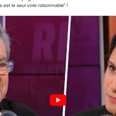
s est le seul vote raisonnable
” !