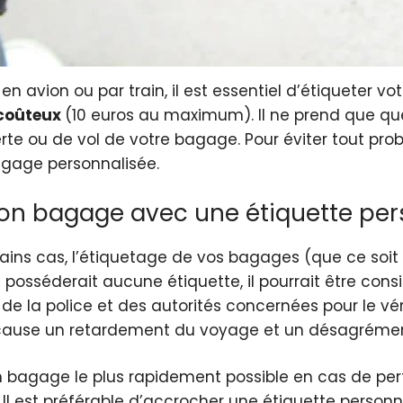
n avion ou par train, il est essentiel d’étiqueter vo
 coûteux
(10 euros au maximum). Il ne prend que que
rte ou de vol de votre bagage. Pour éviter tout pro
bagage personnalisée.
 son bagage avec une étiquette per
rtains cas, l’étiquetage de vos bagages (que ce soit
e posséderait aucune étiquette, il pourrait être c
de la police et des autorités concernées pour le vérif
cause un retardement du voyage et un désagrémen
on bagage le plus rapidement possible en cas de pe
. Il est préférable d’accrocher une étiquette person