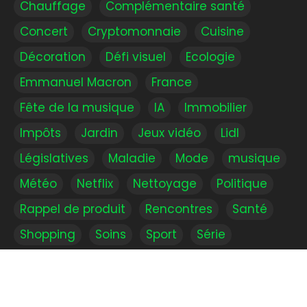
Chauffage
Complémentaire santé
Concert
Cryptomonnaie
Cuisine
Décoration
Défi visuel
Ecologie
Emmanuel Macron
France
Fête de la musique
IA
Immobilier
Impôts
Jardin
Jeux vidéo
Lidl
Législatives
Maladie
Mode
musique
Météo
Netflix
Nettoyage
Politique
Rappel de produit
Rencontres
Santé
Shopping
Soins
Sport
Série
Vacances
Voiture
Voyage