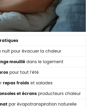
pratiques
la nuit pour évacuer la chaleur
linge mouillé
dans le logement
uros
pour tout l’été
er
repas froids
et salades
onsoles et écrans
producteurs chaleur
imat
par évapotranspiration naturelle