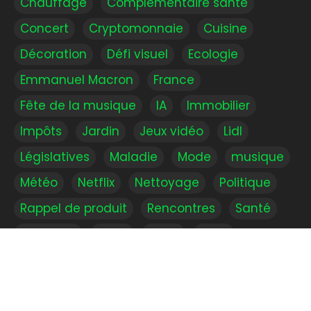
Chauffage
Complémentaire santé
Concert
Cryptomonnaie
Cuisine
Décoration
Défi visuel
Ecologie
Emmanuel Macron
France
Fête de la musique
IA
Immobilier
Impôts
Jardin
Jeux vidéo
Lidl
Législatives
Maladie
Mode
musique
Météo
Netflix
Nettoyage
Politique
Rappel de produit
Rencontres
Santé
Shopping
Soins
Sport
Série
Vacances
Voiture
Voyage